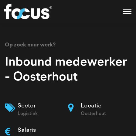
Op zoek naar werk?
Inbound medewerker
- Oosterhout
Sector
Locatie
Logistiek
Oosterhout
Salaris