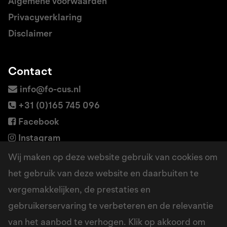
Algemene voorwaarden
Privacyverklaring
Disclaimer
Contact
info@fo-cus.nl
+31 (0)165 745 096
Facebook
Instagram
LinkedIn
Wij maken op deze website gebruik van cookies om
het gebruik van deze website en daarbuiten te
vergemakkelijken, de prestaties en
Adres
gebruikerservaring te verbeteren en de relevantie
Borchwerf 6a
van het aanbod te verhogen. Klik op akkoord om
4704 RG Roosendaal