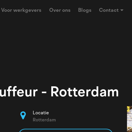
Voor werkgevers
Over ons
Blogs
Contact
ffeur - Rotterdam
Locatie
Rotterdam