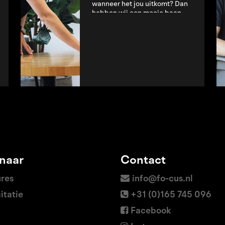
wanneer het jou uitkomt? Dan
hebben wij een mooie baan
voor jou! Wij zoeken
enthousiaste medewerkers voor
de spoelkeuken op
Lees
verschillende loc...
verder
 naar
Contact
ures
info@fo-cus.nl
itatie
+31 (0)165 745 096
Facebook