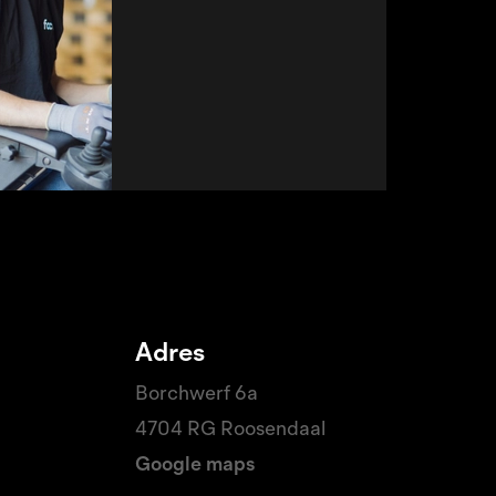
belangrijke rol speelt in het
logistieke proces. Wat ga je
doen? Als heftruckchauf...
Lees verder
Adres
Borchwerf 6a
4704 RG Roosendaal
Google maps