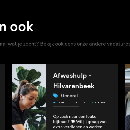
n ook
emaal wat je zocht? Bekijk ook eens onze andere vacatures
Afwashulp -
Hilvarenbeek
General
€
Hilvarenbeek
14,99
Op zoek naar een leuke
bijbaan? 🍽️ Wil jij graag wat
extra verdienen en werken