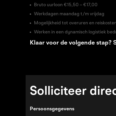
Bruto uurloon €15,50 – €17,00
Werkdagen maandag t/m vrijdag
Mogelijkheid tot overuren en reiskost
Werken in een dynamisch logistiek bedr
Klaar voor de volgende stap? So
Solliciteer dire
Persoonsgegevens