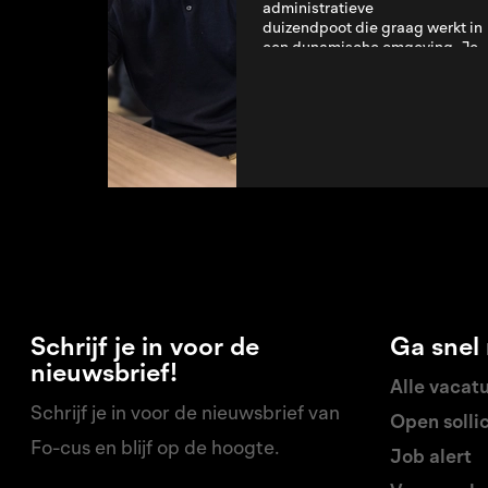
administratieve
duizendpoot die graag werkt in
een dynamische omgeving. Je
bent verantwoordelijk voor
diverse administratieve
werkzaamheden en zorgt ervoor
Lees verder
dat alle...
Schrijf je in voor de
Ga snel
nieuwsbrief!
Alle vacat
Schrijf je in voor de nieuwsbrief van
Open sollic
Fo-cus en blijf op de hoogte.
Job alert