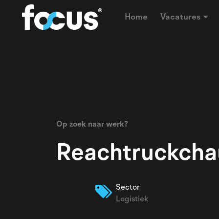
Home
Vacatures
Op zoek naar werk?
Reachtruckchau
Sector
Logistiek