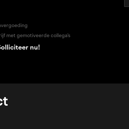
envergoeding
ijf met gemotiveerde collega’s
lliciteer nu!
ct