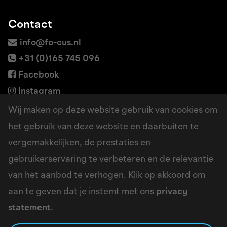
Contact
info@fo-cus.nl
+31 (0)165 745 096
Facebook
Instagram
LinkedIn
Wij maken op deze website gebruik van cookies om
het gebruik van deze website en daarbuiten te
vergemakkelijken, de prestaties en
Adres
gebruikerservaring te verbeteren en de relevantie
Borchwerf 6a
van het aanbod te verhogen. Klik op akkoord om
4704 RG Roosendaal
aan te geven dat je instemt met ons
privacy
Google maps
statement
.