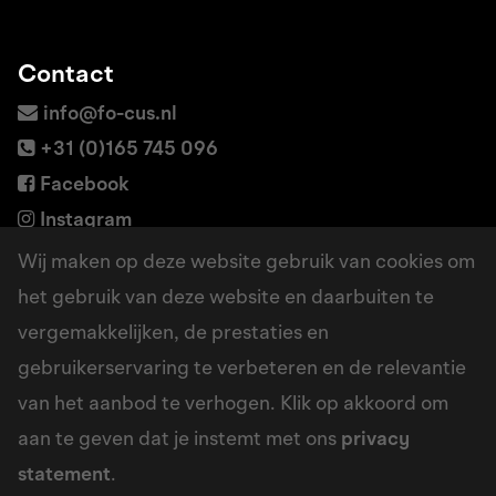
Contact
info@fo-cus.nl
+31 (0)165 745 096
Facebook
Instagram
LinkedIn
Wij maken op deze website gebruik van cookies om
het gebruik van deze website en daarbuiten te
vergemakkelijken, de prestaties en
Adres
gebruikerservaring te verbeteren en de relevantie
Borchwerf 6a
van het aanbod te verhogen. Klik op akkoord om
4704 RG Roosendaal
aan te geven dat je instemt met ons
privacy
Google maps
statement
.