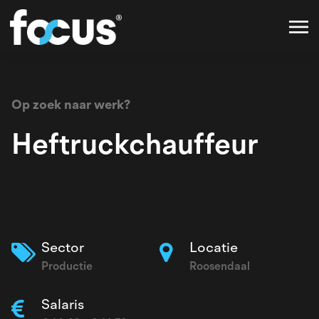
Op zoek naar werk?
Heftruckchauffeur
Sector
Locatie
Productie
Roosendaal
Salaris