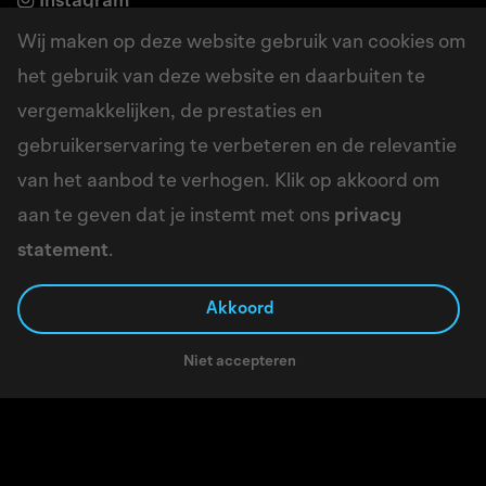
Instagram
LinkedIn
Wij maken op deze website gebruik van cookies om
het gebruik van deze website en daarbuiten te
vergemakkelijken, de prestaties en
Adres
gebruikerservaring te verbeteren en de relevantie
Borchwerf 6a
van het aanbod te verhogen. Klik op akkoord om
4704 RG Roosendaal
aan te geven dat je instemt met ons
privacy
Google maps
statement
.
Akkoord
Niet accepteren