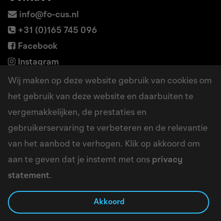
info@fo-cus.nl
+31 (0)165 745 096
Facebook
Instagram
LinkedIn
Wij maken op deze website gebruik van cookies om
het gebruik van deze website en daarbuiten te
vergemakkelijken, de prestaties en
Adres
gebruikerservaring te verbeteren en de relevantie
Borchwerf 6a
van het aanbod te verhogen. Klik op akkoord om
4704 RG Roosendaal
aan te geven dat je instemt met ons
privacy
Google maps
statement
.
Akkoord