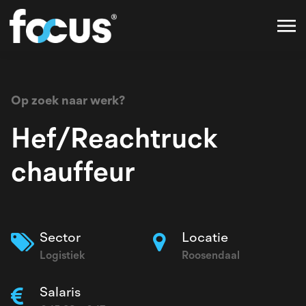
Op zoek naar werk?
Hef/Reachtruck
chauffeur
Sector
Locatie
Logistiek
Roosendaal
Salaris